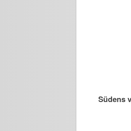
Südens v