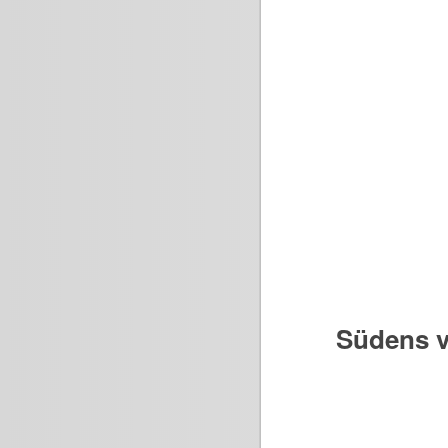
Südens v