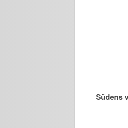
Südens v