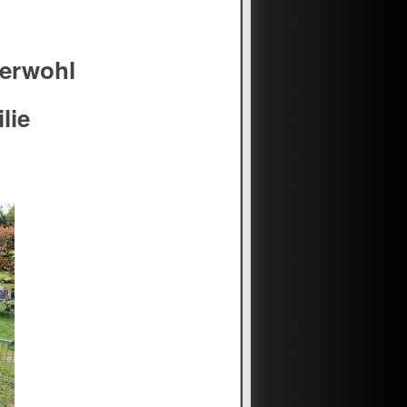
zerwohl
lie