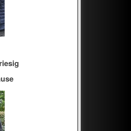
riesig
ause