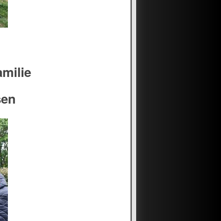
amilie
sen