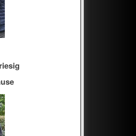
riesig
ause