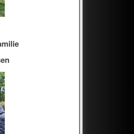
amilie
sen