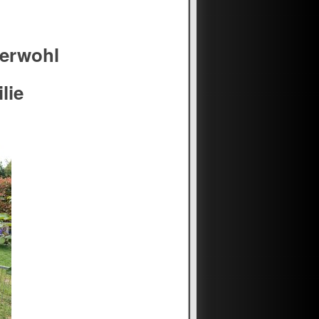
zerwohl
lie