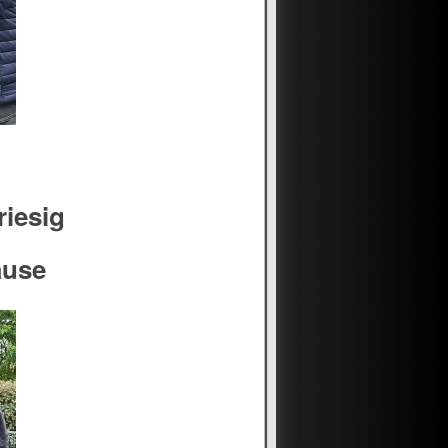
riesig
ause