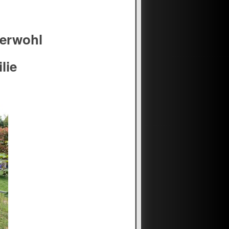
zerwohl
lie