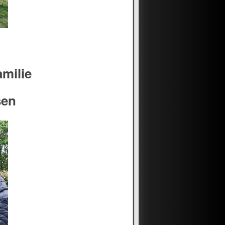
amilie
sen