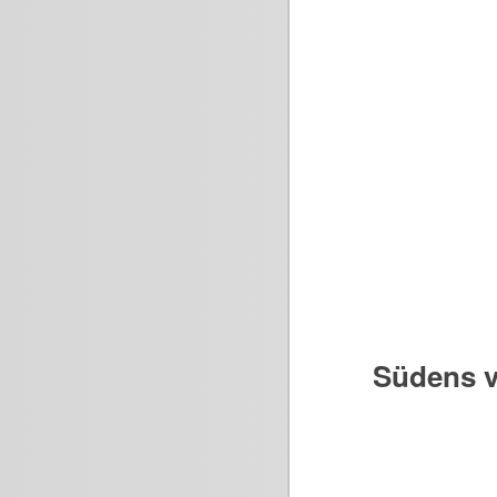
Südens v