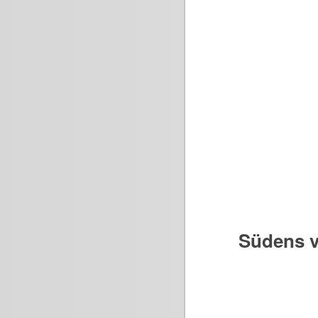
Südens v