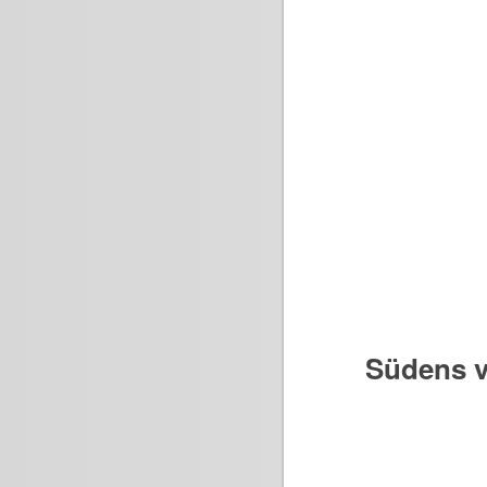
Südens v