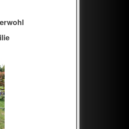
zerwohl
lie