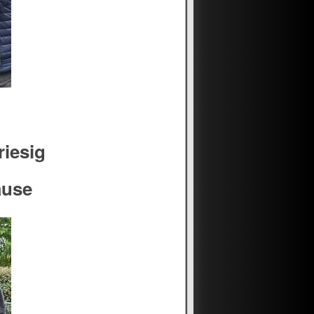
riesig
ause