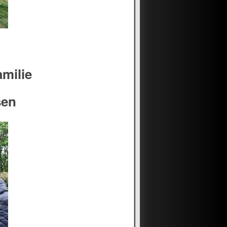
amilie
sen