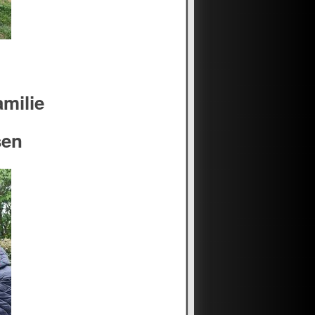
amilie
sen