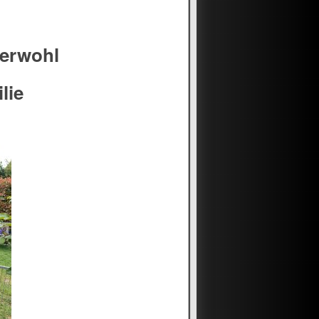
zerwohl
lie