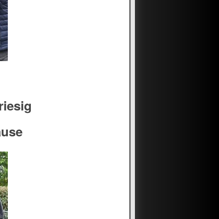
riesig
ause