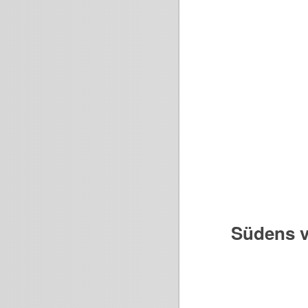
Südens v