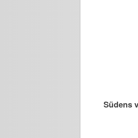
Südens v