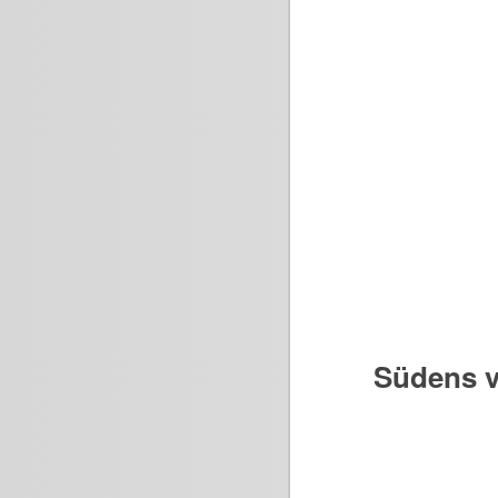
Südens v