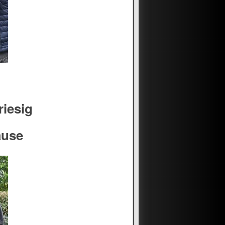
riesig
ause