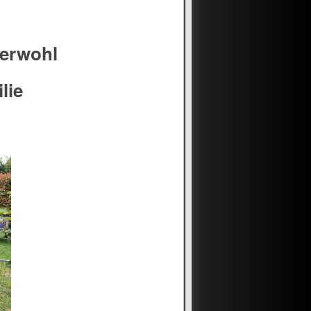
zerwohl
lie