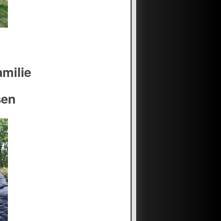
amilie
sen