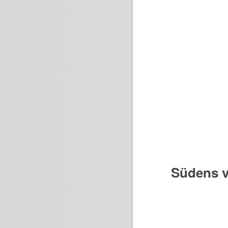
Südens v