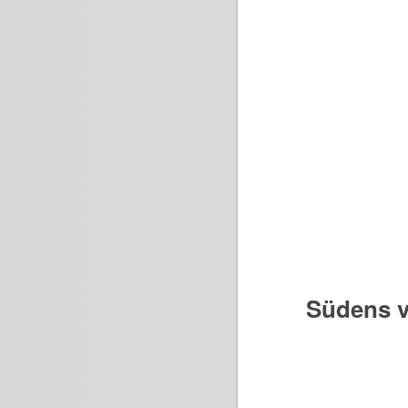
Südens v