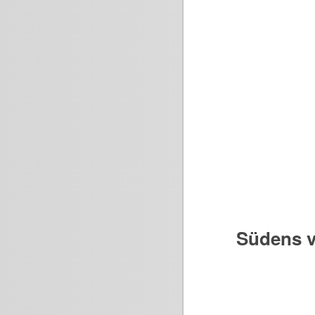
Südens v