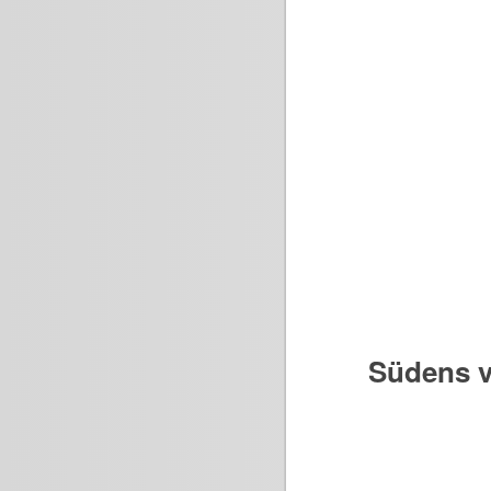
Südens v