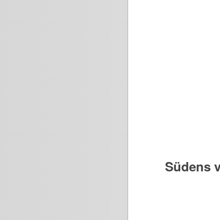
Südens v