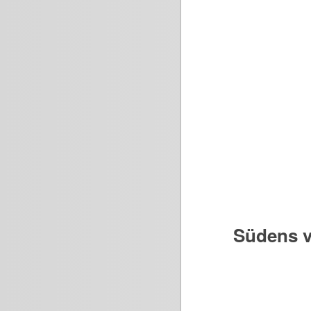
Südens v