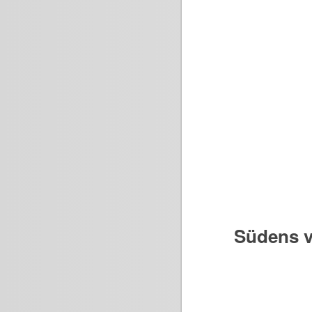
Südens v