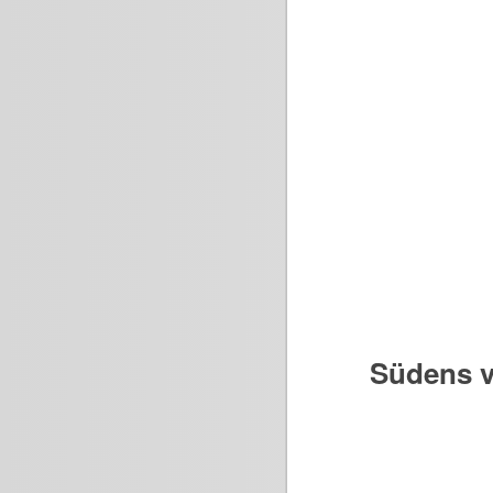
Südens v