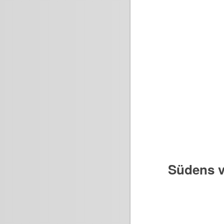
Südens v