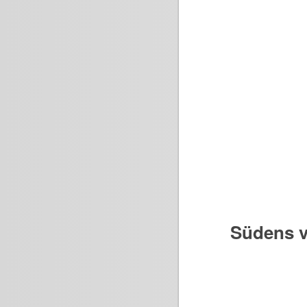
Südens v