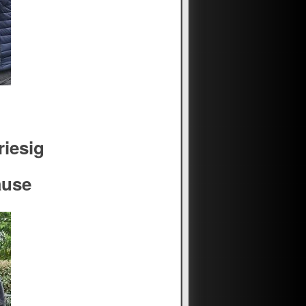
riesig
ause