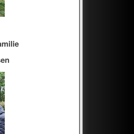
amilie
sen