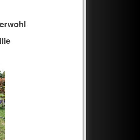
zerwohl
lie