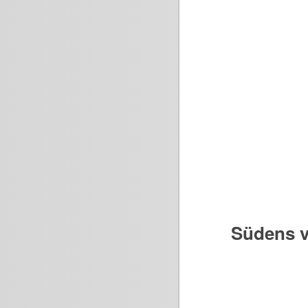
Südens v