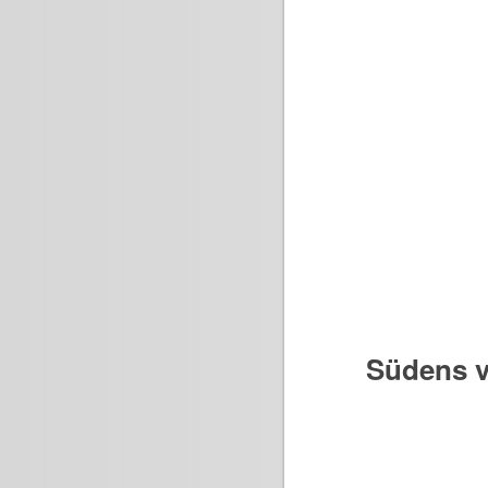
Südens v