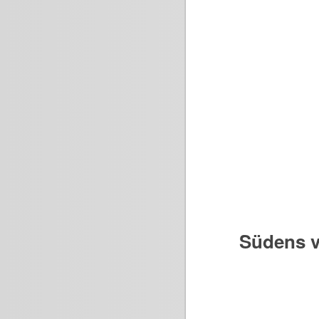
Südens v