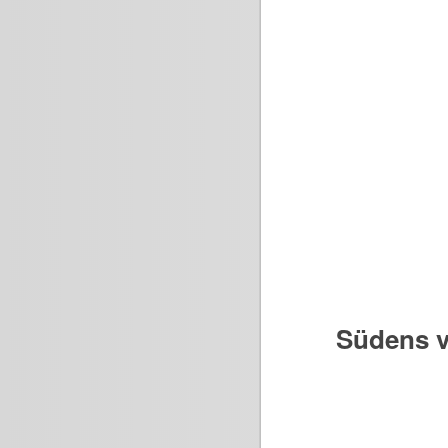
Südens v