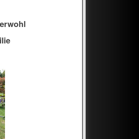
zerwohl
lie