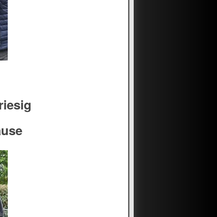
riesig
ause