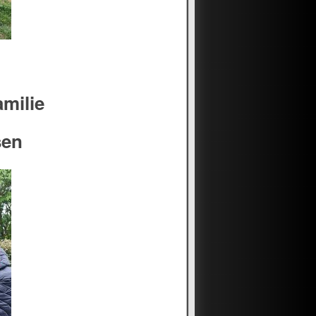
amilie
sen