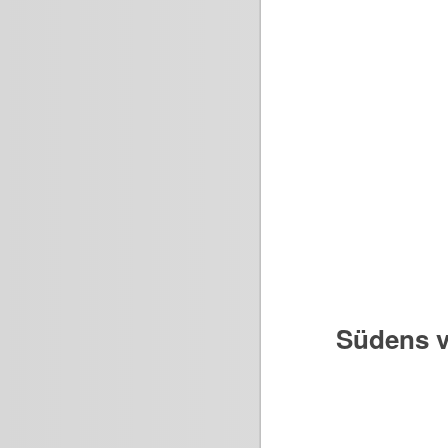
Südens v