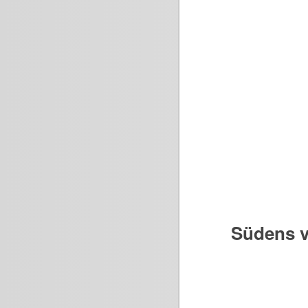
Südens v