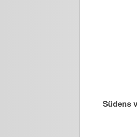
Südens v