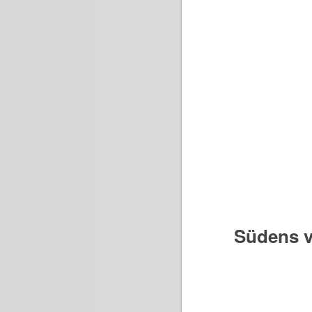
Südens v