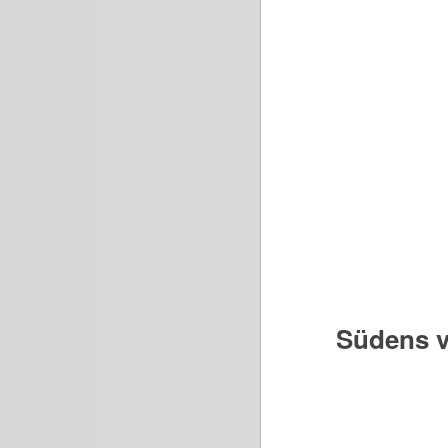
Südens v