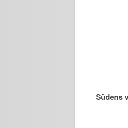
Südens v