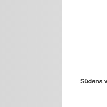
Südens v