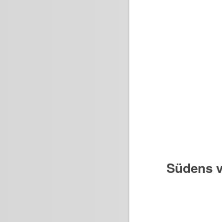
Südens v