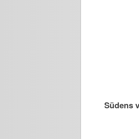
Südens v