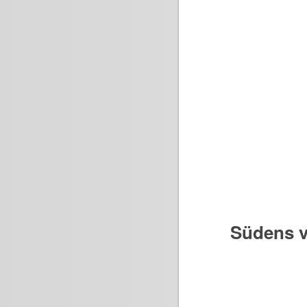
Südens v