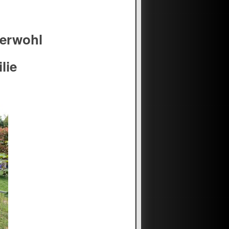
zerwohl
lie