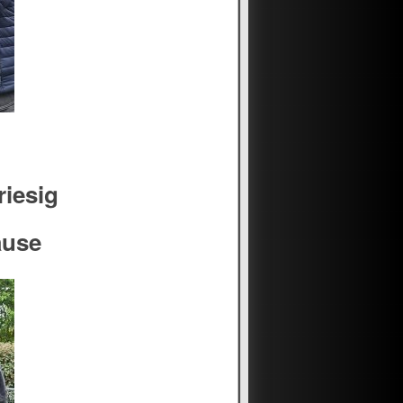
riesig
ause