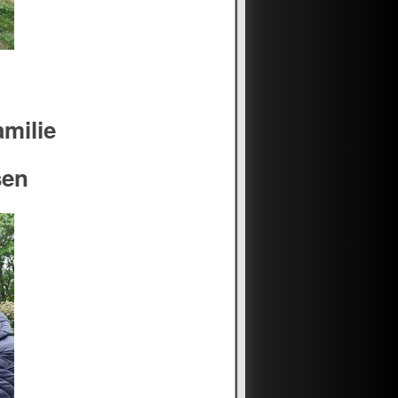
amilie
sen