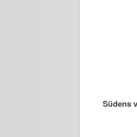
Südens v