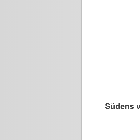
Südens v