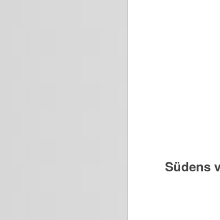
Südens v