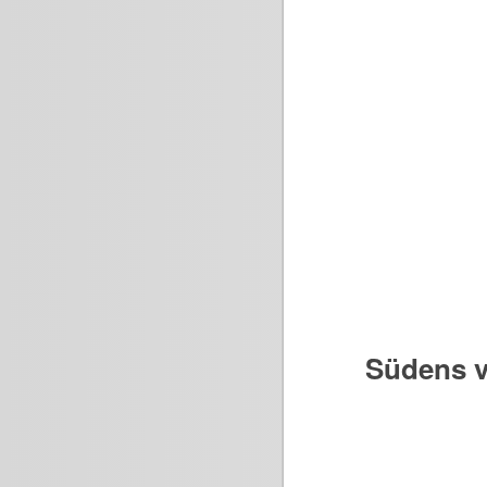
Südens v