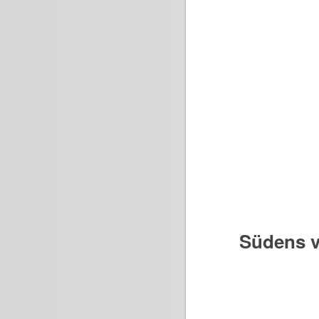
Südens v