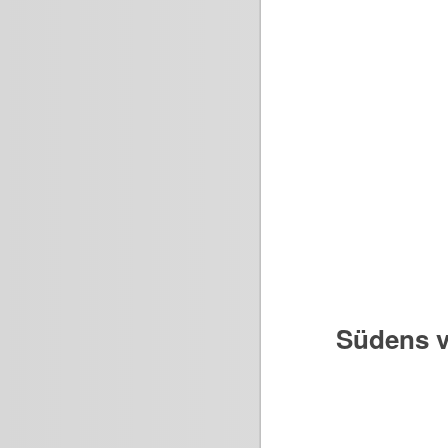
Südens v