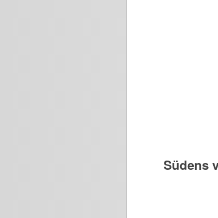
Südens v