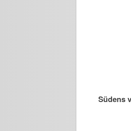
Südens v